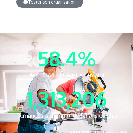
Tester son organisation
58.4
%
des 55-64 ans sont en emploi
1,313,206
Demandeurs d’emploi de 55 ans ou plus
Source :
DARES N°55, Septembre 2024