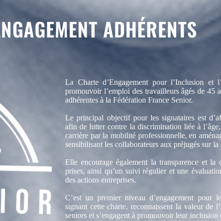
ENGAGEMENT ADHÉRENTS
La Charte d’Engagement pour l’Inclusion et l’
promouvoir l’emploi des travailleurs âgés de 45 a
adhérentes à la Fédération France Senior.
Le principal objectif pour les signataires est d’a
afin de lutter contre la discrimination liée à l’â
carrière par la mobilité professionnelle, en aménag
sensibilisant les collaborateurs aux préjugés sur la
Elle encourage également la transparence et la
prises, ainsi qu’un suivi régulier et une évaluati
des actions entreprises.
C’est un premier niveau d’engagement pour les
signant cette charte, reconnaissent la valeur de 
seniors et s’engagent à promouvoir leur inclusion 