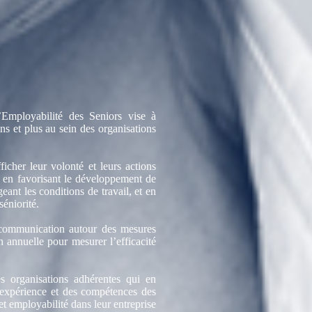
Employabilité des Seniors vise à
ns et plus au sein des organisations
fficher leur volonté et leurs actions
ge, en favorisant le développement de
eant les conditions de travail, et en
 séniorité.
 communication autour des mesures
on annuelle pour mesurer l’efficacité
 organisations adhérentes qui en
l’expérience et des compétences des
et employabilité dans leur entreprise