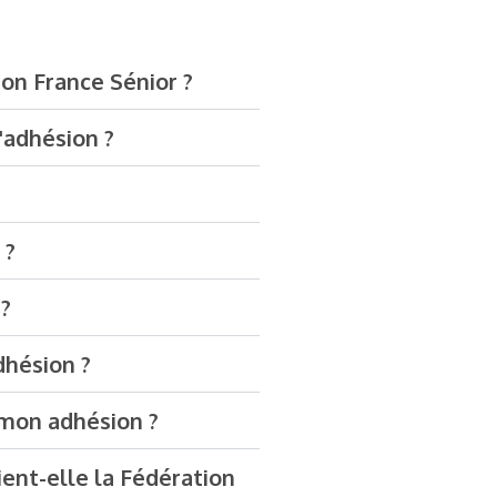
ion France Sénior ?
'adhésion ?
 ?
 ?
dhésion ?
mon adhésion ?
nt-elle la Fédération