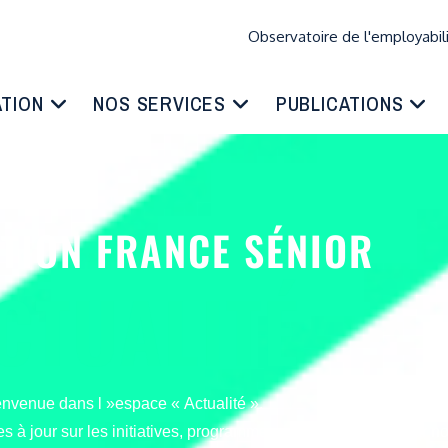
Observatoire de l'employabil
ATION
NOS SERVICES
PUBLICATIONS
TION FRANCE SÉNIOR
CTUALITÉ
nvenue dans l »espace « Actualité ».
es à jour sur les initiatives, programmes et actions menés par no