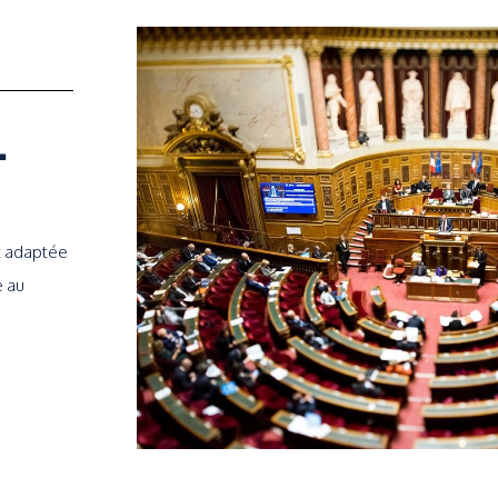
T
et adaptée
e au