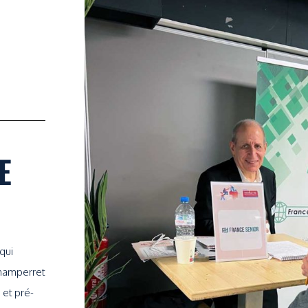
E
qui
Champerret
 et pré-