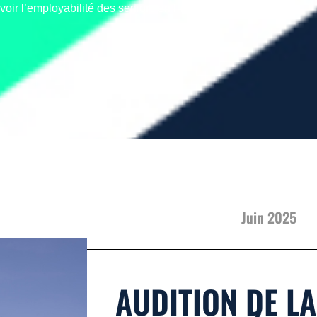
oir l’employabilité des seniors en France.
Juin 2025
AUDITION DE LA