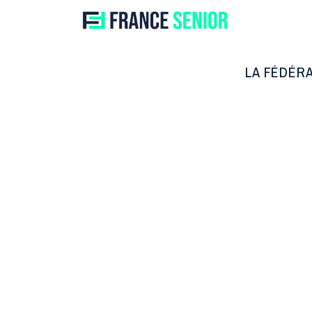
[arm_form id= »104″]
LA FÉDÉR